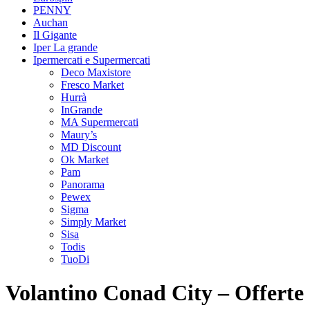
PENNY
Auchan
Il Gigante
Iper La grande
Ipermercati e Supermercati
Deco Maxistore
Fresco Market
Hurrà
InGrande
MA Supermercati
Maury’s
MD Discount
Ok Market
Pam
Panorama
Pewex
Sigma
Simply Market
Sisa
Todis
TuoDi
Volantino Conad City – Offerte