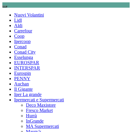
Nuovi Volantini
Lidl
Aldi
Carrefour
Coop
Ipercoop
Conad
Conad City
Esselunga
EUROSPAR
INTERSPAR
Eurospin
PENNY
Auchan
Il Gigante
Iper La grande
Ipermercati e Supermercati
Deco Maxistore
Fresco Market
Hurrà
InGrande
MA Supermercati
Maury’s