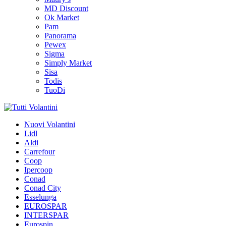
MD Discount
Ok Market
Pam
Panorama
Pewex
Sigma
Simply Market
Sisa
Todis
TuoDi
Tutti Volantini
Nuovi Volantini
Lidl
Consulta subito i volantini
Aldi
Carrefour
Coop
Ipercoop
Conad
Conad City
Esselunga
EUROSPAR
INTERSPAR
Eurospin