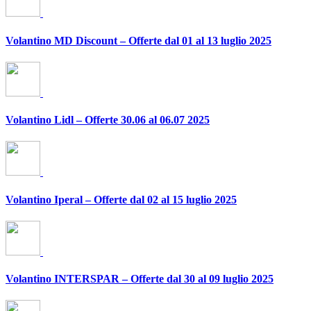
Volantino MD Discount – Offerte dal 01 al 13 luglio 2025
Volantino Lidl – Offerte 30.06 al 06.07 2025
Volantino Iperal – Offerte dal 02 al 15 luglio 2025
Volantino INTERSPAR – Offerte dal 30 al 09 luglio 2025