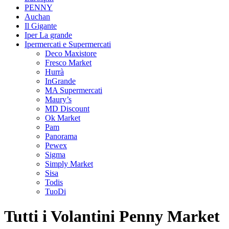
PENNY
Auchan
Il Gigante
Iper La grande
Ipermercati e Supermercati
Deco Maxistore
Fresco Market
Hurrà
InGrande
MA Supermercati
Maury’s
MD Discount
Ok Market
Pam
Panorama
Pewex
Sigma
Simply Market
Sisa
Todis
TuoDi
Tutti i Volantini Penny Market