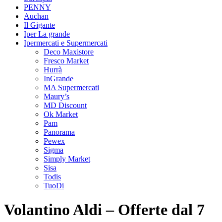
PENNY
Auchan
Il Gigante
Iper La grande
Ipermercati e Supermercati
Deco Maxistore
Fresco Market
Hurrà
InGrande
MA Supermercati
Maury’s
MD Discount
Ok Market
Pam
Panorama
Pewex
Sigma
Simply Market
Sisa
Todis
TuoDi
Volantino Aldi – Offerte dal 7