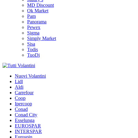
MD Discount
Ok Market
Pam
Panorama
Pewex
Sigma
Simply Market
Sisa
Todis
TuoDi
Tutti Volantini
Nuovi Volantini
Lidl
Consulta subito i volantini
Aldi
Carrefour
Coop
Ipercoop
Conad
Conad City
Esselunga
EUROSPAR
INTERSPAR
Eurospin