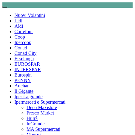
Nuovi Volantini
Lidl
Aldi
Carrefour
Coop
Ipercoop
Conad
Conad City
Esselunga
EUROSPAR
INTERSPAR
Eurospin
PENNY
Auchan
Il Gigante
Iper La grande
Ipermercati e Supermercati
Deco Maxistore
Fresco Market
Hurrà
InGrande
MA Supermercati
Maury’s