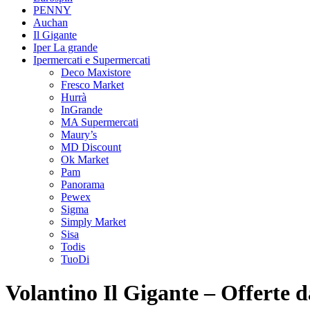
PENNY
Auchan
Il Gigante
Iper La grande
Ipermercati e Supermercati
Deco Maxistore
Fresco Market
Hurrà
InGrande
MA Supermercati
Maury’s
MD Discount
Ok Market
Pam
Panorama
Pewex
Sigma
Simply Market
Sisa
Todis
TuoDi
Volantino Il Gigante – Offerte d