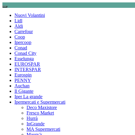
Nuovi Volantini
Lidl
Aldi
Carrefour
Coop
Ipercoop
Conad
Conad City
Esselunga
EUROSPAR
INTERSPAR
Eurospin
PENNY
Auchan
Il Gigante
Iper La grande
Ipermercati e Supermercati
Deco Maxistore
Fresco Market
Hurrà
InGrande
MA Supermercati
Maury’s