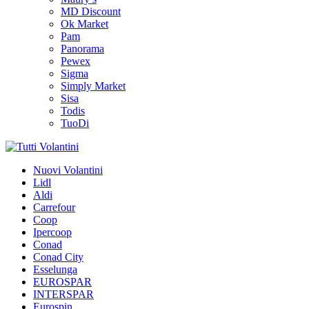
MD Discount
Ok Market
Pam
Panorama
Pewex
Sigma
Simply Market
Sisa
Todis
TuoDi
Tutti Volantini
Nuovi Volantini
Lidl
Consulta subito i volantini
Aldi
Carrefour
Coop
Ipercoop
Conad
Conad City
Esselunga
EUROSPAR
INTERSPAR
Eurospin