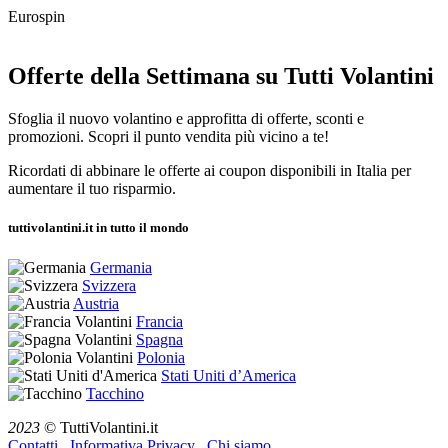
Eurospin
Offerte della Settimana su Tutti Volantini
Sfoglia il nuovo volantino e approfitta di offerte, sconti e
promozioni. Scopri il punto vendita più vicino a te!
Ricordati di abbinare le offerte ai coupon disponibili in Italia per
aumentare il tuo risparmio.
tuttivolantini.it in tutto il mondo
Germania
Svizzera
Austria
Francia
Spagna
Polonia
Stati Uniti d’America
Tacchino
2023
© TuttiVolantini.it
Contatti
Informativa Privacy
Chi siamo