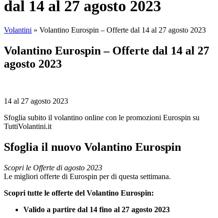
dal 14 al 27 agosto 2023
Volantini
»
Volantino Eurospin – Offerte dal 14 al 27 agosto 2023
Volantino Eurospin – Offerte dal 14 al 27
agosto 2023
14 al 27 agosto 2023
Sfoglia subito il volantino online con le promozioni Eurospin su
TuttiVolantini.it
Sfoglia il nuovo Volantino Eurospin
Scopri le Offerte di agosto 2023
Le migliori offerte di Eurospin per di questa settimana.
Scopri tutte le offerte del Volantino Eurospin:
Valido a partire dal 14 fino al 27 agosto 2023