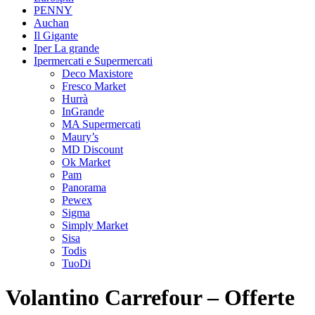
PENNY
Auchan
Il Gigante
Iper La grande
Ipermercati e Supermercati
Deco Maxistore
Fresco Market
Hurrà
InGrande
MA Supermercati
Maury’s
MD Discount
Ok Market
Pam
Panorama
Pewex
Sigma
Simply Market
Sisa
Todis
TuoDi
Volantino Carrefour – Offerte