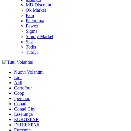
MD Discount
Ok Market
Pam
Panorama
Pewex
Sigma
Simply Market
Sisa
Todis
TuoDi
Tutti Volantini
Nuovi Volantini
Lidl
Consulta subito i volantini
Aldi
Carrefour
Coop
Ipercoop
Conad
Conad City
Esselunga
EUROSPAR
INTERSPAR
Eurospin